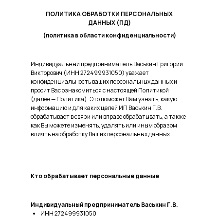
ПОЛИТИКА ОБРАБОТКИ ПЕРСОНАЛЬНЫХ
ДАННЫХ (ПД)
(политика в области конфиденциальности)
Индивидуальный предприниматель Васькин Григорий
Викторович (ИНН 272499931050) уважает
конфиденциальность ваших персональных данных и
просит Вас ознакомиться с настоящей Политикой
(далее — Политика). Это поможет Вам узнать, какую
информацию и для каких целей ИП Васькин Г.В.
обрабатывает в связи или вправе обрабатывать, а также
как Вы можете изменять, удалять или иным образом
влиять на обработку Ваших персональных данных.
Кто обрабатывает персональные данные
Индивидуальный предприниматель Васькин Г.В.
ИНН 272499931050