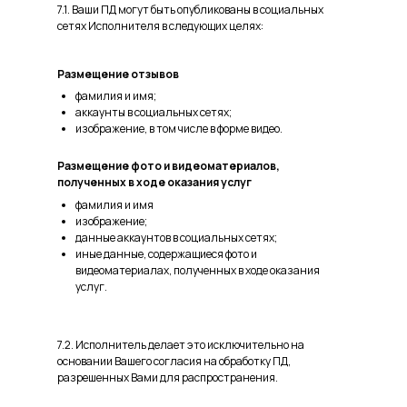
7.1. Ваши ПД могут быть опубликованы в социальных
сетях Исполнителя в следующих целях:
Размещение отзывов
фамилия и имя;
аккаунты в социальных сетях;
изображение, в том числе в форме видео.
Размещение фото и видеоматериалов,
полученных в ходе оказания услуг
фамилия и имя
изображение;
данные аккаунтов в социальных сетях;
иные данные, содержащиеся фото и
видеоматериалах, полученных в ходе оказания
услуг.
7.2. Исполнитель делает это исключительно на
основании Вашего согласия на обработку ПД,
разрешенных Вами для распространения.