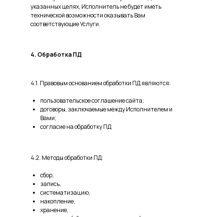
указанных целях, Исполнитель не будет иметь
технической возможности оказывать Вам
соответствующие Услуги.
4. Обработка ПД
4.1. Правовым основанием обработки ПД являются:
пользовательское соглашение сайта;
договоры, заключаемые между Исполнителем и
Вами;
согласие на обработку ПД
4.2. Методы обработки ПД:
сбор,
запись,
систематизацию,
накопление,
хранение,