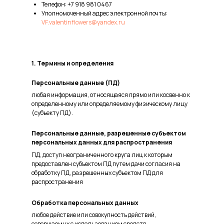
Телефон: +7 918 981 0467
Уполномоченный адрес электронной почты:
VF.valentinflowers@yandex.ru
1. Термины и определения
Персональные данные (ПД)
любая информация, относящаяся прямо или косвенно к
определенному или определяемому физическому лицу
(субъекту ПД).
Персональные данные, разрешенные субъектом
персональных данных для распространения
ПД, доступ неограниченного круга лиц к которым
предоставлен субъектом ПД путем дачи согласия на
обработку ПД, разрешенных субъектом ПД для
распространения
Обработка персональных данных
любое действие или совокупность действий,
совершаемых с использованием средств