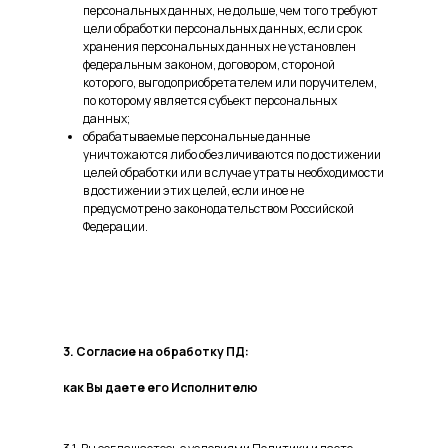
персональных данных, не дольше, чем того требуют
цели обработки персональных данных, если срок
хранения персональных данных не установлен
федеральным законом, договором, стороной
которого, выгодоприобретателем или поручителем,
по которому является субъект персональных
данных;
обрабатываемые персональные данные
уничтожаются либо обезличиваются по достижении
целей обработки или в случае утраты необходимости
в достижении этих целей, если иное не
предусмотрено законодательством Российской
Федерации.
3. Согласие на обработку ПД:
как Вы даете его Исполнителю