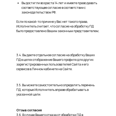
Вы достигли возраста 14 лет и имеете право давать
соответствующее согласие в соответствии с
законодательством РФ;
Если по какой-то причине у Вас нет такого права,
Исполнитель считает, что согласие на обработку ПД
было предоставлено Вашим законным представителем;
3.4. Вы даете отдельное согласие на обработку Ваших
ПД в целях отображение Вашего профиля для других
зарегистрированных пользователей Сайта и его
сервисов в Личном кабинете на Сайте.
3.5. Вы можете самостоятельно определять перечень
ПД, которые Исполнитель вправе обрабатывать в
указанной цели.
Отзыв согласия
3.6. В случае Вашего отказа от обработки ПД в