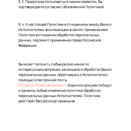
8.3. Продолжая пользоваться нашим сервисом, Вы
подтверждаете согласие с обновленной Политикой.
8.4. К настоящей Политике и отношениям между Вами и
Исполнителем, возникающим в связи с применением
Политики в отношении обработки персональных
данных, подлежит применению право Российской
Федерации.
Вы может получить любые разъяснения по
интересующим вопросам, касающимся обработки Ваших
персональных данных, обратившись к Исполнителю с
помощью электронной почты
VF.valentinflowers@yandex.ru
В данном документе будут
отражены любые изменения политики обработки
персональных данных Исполнителем. Политика
действует бессрочно до замены ее.