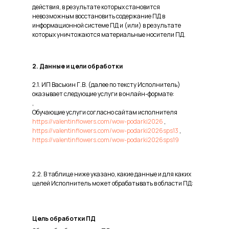
действия, в результате которых становится
невозможным восстановить содержание ПД в
информационной системе ПД и (или) в результате
которых уничтожаются материальные носители ПД.
2. Данные и цели обработки
2.1. ИП Васькин Г.В. (далее по тексту Исполнитель)
оказывает следующие услуги в онлайн-формате:
,
Обучающие услуги согласно сайтам исполнителя
https://valentinflowers.com/wow-podarki2026
,
https://valentinflowers.com/wow-podarki2026sps13
,
https://valentinflowers.com/wow-podarki2026sps19
2.2. В таблице ниже указано, какие данные и для каких
целей Исполнитель может обрабатывать в области ПД:
Цель обработки ПД