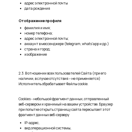
адрес электронной почты
дата рождения
Отображение профиля
фамилия и имя;
номер телефона;
адрес электронной почты;
аккаунт в мессенджере (telegram, whats'app и др.)
страна и город;
изображение
2.3. В отношении всех пользователей Сайта (при его
наличии, в случае отсутствия – не применяется)
Исполнитель обрабатывает Файлы cookie.
Cookies - небольшой фрагмент данных, отправленный
веб-сервером и хранимый на вашем устройстве. Браузер
при попытке открыть страницу сайта пересылает этот
фрагмент данных веб-серверу
IP-адрес,
вид операционной системы,