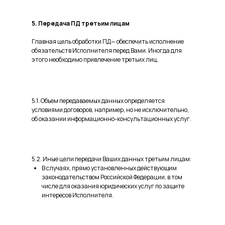
5. Передача ПД третьим лицам
Главная цель обработки ПД— обеспечить исполнение
обязательств Исполнителя перед Вами. Иногда для
этого необходимо привлечение третьих лиц.
5.1. Объем передаваемых данных определяется
условиями договоров, например, но не исключительно,
об оказании информационно-консультационных услуг.
5.2. Иные цели передачи Ваших данных третьим лицам:
В случаях, прямо установленных действующим
законодательством Российской Федерации, в том
числе для оказания юридических услуг по защите
интересов Исполнителя.