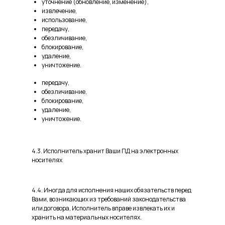
уточнение (обновление, изменение),
извлечение,
использование,
передачу,
обезличивание,
блокирование,
удаление,
уничтожение.
передачу,
обезличивание,
блокирование,
удаление,
уничтожение.
4.3. Исполнитель хранит Ваши ПД на электронных
носителях
4.4. Иногда для исполнения наших обязательств перед
Вами, возникающих из требований законодательства
или договора, Исполнитель вправе извлекать их и
хранить на материальных носителях.