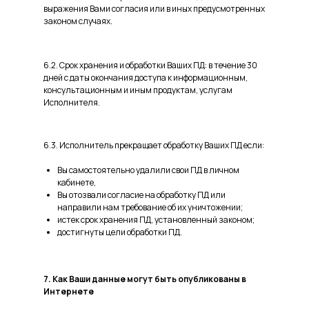
выражения Вами согласия или в иных предусмотренных
законом случаях.
6.2. Срок хранения и обработки Ваших ПД: в течение 30
дней с даты окончания доступа к информационным,
консультационным и иным продуктам, услугам
Исполнителя.
6.3. Исполнитель прекращает обработку Ваших ПД если:
Вы самостоятельно удалили свои ПД в личном
кабинете,
Вы отозвали согласие на обработку ПД или
направили нам требование об их уничтожении;
истек срок хранения ПД, установленный законом;
достигнуты цели обработки ПД.
7. Как Ваши данные могут быть опубликованы в
Интернете