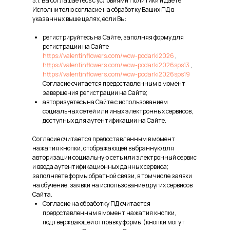
3.1. Вы соглашаетесь с условиями Политики и даете
Исполнителю согласие на обработку Ваших ПД в
указанных выше целях, если Вы:
регистрируйтесь на Сайте, заполняя форму для
регистрации на Сайте
https://valentinflowers.com/wow-podarki2026
,
https://valentinflowers.com/wow-podarki2026sps13
,
https://valentinflowers.com/wow-podarki2026sps19
Согласие считается предоставленным в момент
завершения регистрации на Сайте;
авторизуетесь на Сайте с использованием
социальных сетей или иных электронных сервисов,
доступных для аутентификации на Сайте.
Согласие считается предоставленным в момент
нажатия кнопки, отображающей выбранную для
авторизации социальную сеть или электронный сервис
и ввода аутентификационных данных сервиса;
заполняете формы обратной связи, в том числе заявки
на обучение, заявки на использование других сервисов
Сайта.
Согласие на обработку ПД считается
предоставленным в момент нажатия кнопки,
подтверждающей отправку формы (кнопки могут