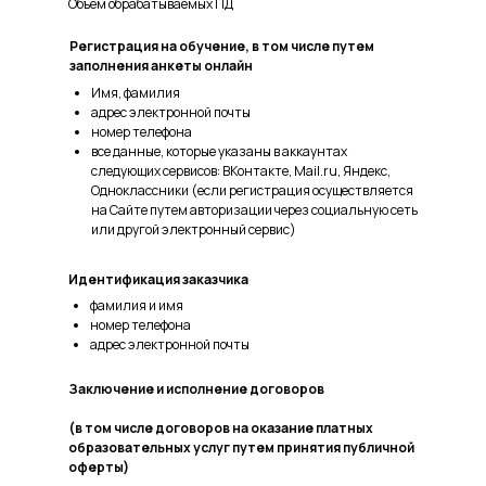
Объем обрабатываемых ПД
Регистрация на обучение, в том числе путем
заполнения анкеты онлайн
Имя, фамилия
адрес электронной почты
номер телефона
все данные, которые указаны в аккаунтах
следующих сервисов: ВКонтакте, Mail.ru, Яндекс,
Одноклассники (если регистрация осуществляется
на Сайте путем авторизации через социальную сеть
или другой электронный сервис)
Идентификация заказчика
фамилия и имя
номер телефона
адрес электронной почты
Заключение и исполнение договоров
(в том числе договоров на оказание платных
образовательных услуг путем принятия публичной
оферты)