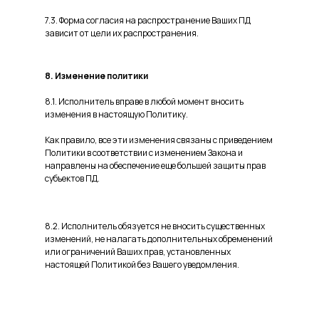
7.3. Форма согласия на распространение Ваших ПД
зависит от цели их распространения.
8. Изменение политики
8.1. Исполнитель вправе в любой момент вносить
изменения в настоящую Политику.
Как правило, все эти изменения связаны с приведением
Политики в соответствии с изменением Закона и
направлены на обеспечение еще большей защиты прав
субъектов ПД.
8.2. Исполнитель обязуется не вносить существенных
изменений, не налагать дополнительных обременений
или ограничений Ваших прав, установленных
настоящей Политикой без Вашего уведомления.